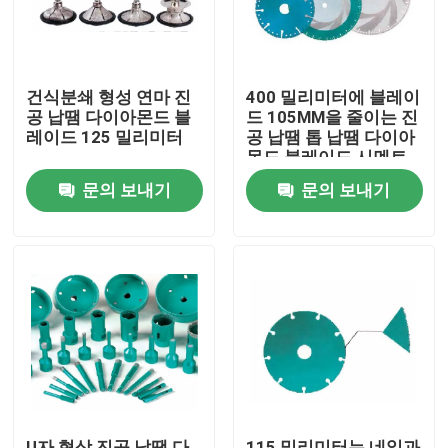
건식분쇄 형성 연마 진
400 밀리미터에 블레이
공 납땜 다이아몬드 블
드 105MM을 줄이는 진
레이드 125 밀리미터
공 납땜 톱 납땜 다이아
몬드 블레이드 시멘트
문의 보내기
문의 보내기
집
제품
ビデオ
U자 형상 진공 납땜 다
115 밀리미터는 네일과