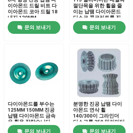
이아몬드 드릴 비트 다
절단목을 위한 휠을 줄
이아몬드 코아 드릴 18
이는 납땜 다이아몬드
우리에 대하여
내지 120MM
디스크 콘크리트를 진
공기기로 청소합니다
문의 보내기
문의 보내기
공장 여행
품질 관리
연락주세요
뉴스
다이아몬드를 부수는
분명한 진공 납땜 다이
125MM 150MM 진공
아몬드 연삭 휠
인용문을 요구하세요
납땜 다이아몬드 금속
140/300이 그라인더
은 휠을 잘랐습니다
디스크를 350 밀리미터
로 잘라줍니다
다이아몬드 톱날
문의 보내기
문의 보내기