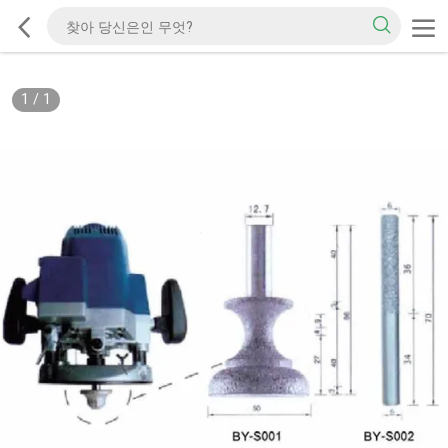
1
/
1