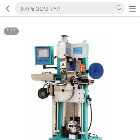
1
/
1