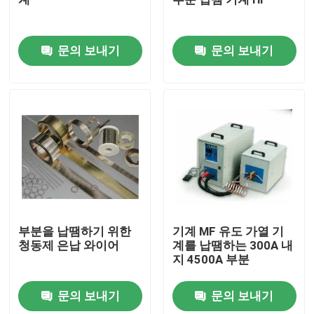
우리에 대하여
문의 보내기
문의 보내기
공장 여행
품질 관리
연락주세요
뉴스
부분을 납땜하기 위한
기계 MF 유도 가열 기
청동제 은납 와이어
계를 납땜하는 300A 내
지 4500A 부분
인용문을 요구하세요
문의 보내기
문의 보내기
다이아몬드 톱날