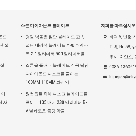
스톤 다이아몬드 블레이드
저희를 따르십시오
몬드
경질 벽돌은 절단 블레이드 고속
바닥 5, 번호. 
단 절
절단 대리석 블레이드 차별주의자
T-박, No.58,
폭 2.1 밀리미터 500 밀리미터를
우시, 치안스, 
금식시킵니다
재질
스톤을 줄애서 블레이드 진공 납땜
0086-136061
다이아몬드 디스크를 줄이는
lujunjian@ali
100MM 110MM 화강암
다이
원형톱을 위해 디스크 블레이드를
터 자
줄이는 105 내지 230 밀리미터 B-
V 날카로운 금강 약돌