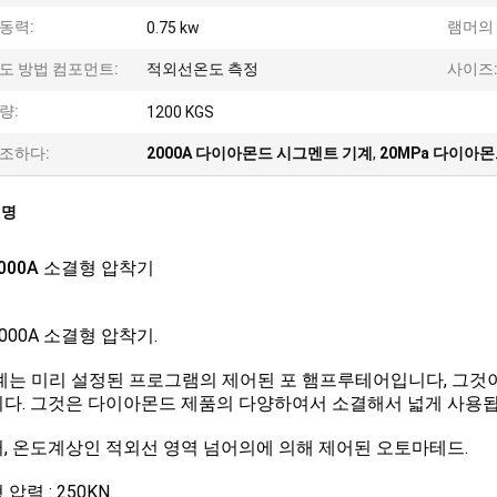
동력:
램머의 
0.75 kw
도 방법 컴포먼트:
적외선온도 측정
사이즈
량:
1200 KGS
조하다:
2000A 다이아몬드 시그멘트 기계
,
20MPa 다이아
설명
2000A 소결형 압착기
2000A 소결형 압착기.
계는 미리 설정된 프로그램의 제어된 포 햄프루테어입니다, 그것이 
다. 그것은 다이아몬드 제품의 다양하여서 소결해서 넓게 사용됩
, 온도계상인 적외선 영역 넘어의에 의해 제어된 오토마테드.
압력 : 250KN.