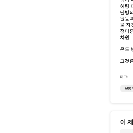
히팅 파
난방의 
원동력 
물 자켓 
정미중량
차원 :
온도 
그것은
태그:
60
이 