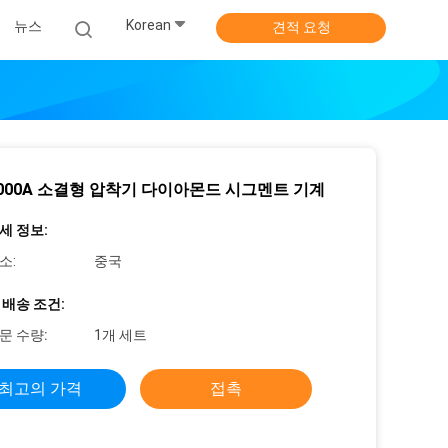
Korean
뉴스
견적 요청
 2000A 소결형 압착기 다이아몬드 시그멘트 기계
세 정보:
소:
중국
 배송 조건:
문 수량:
1개 세트
최고의 가격
접촉