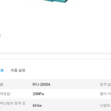
정보
제품 설명
델:
정격 압
RYJ-2000A
격유압:
램머 지
20MPa
역난방의 정격 전
난방의 
60 kw
: