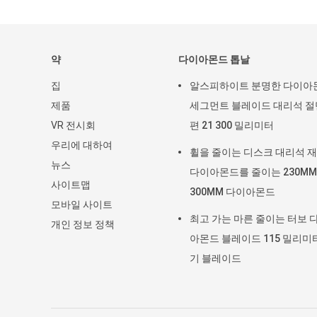
약
다이아몬드 톱날
집
알스피하이트 분명한 다이아
제품
세그먼트 블레이드 대리석 절
VR 전시회
편 21 300 밀리미터
우리에 대하여
휠을 줄이는 디스크 대리석 
뉴스
다이아몬드를 줄이는 230MM
사이트맵
300MM 다이아몬드
모바일 사이트
최고 가는 마른 줄이는 터보 
개인 정보 정책
아몬드 블레이드 115 밀리미
기 블레이드