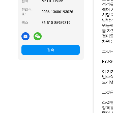
접촉:
Mr. Lu Junjian
정격유압
램머 사
전화 번
0086-13606193026
호:
히팅 파
난방의 
팩스:
86-510-85959319
원동력 
물 자켓 
정미중량
차원 :
접촉
그것은
RYJ-
이 기
변수의
드러낼
그것은
소결형 
정격유압
램머 사