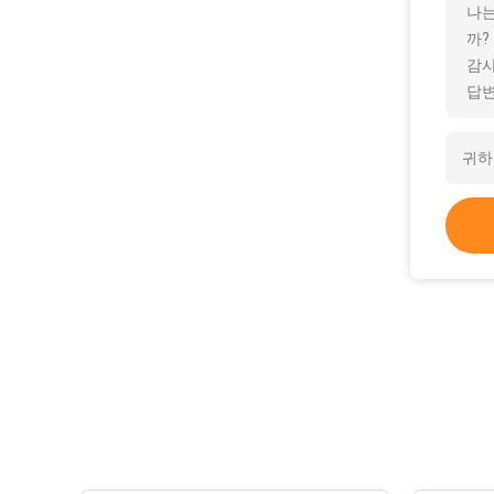
나는
까?
감사
답변