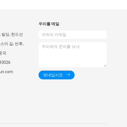
우리를 메일
3, 빌딩, 헌드선
 슈스이 길, 빈후,
중국.
93026
yun.com
보내십시오