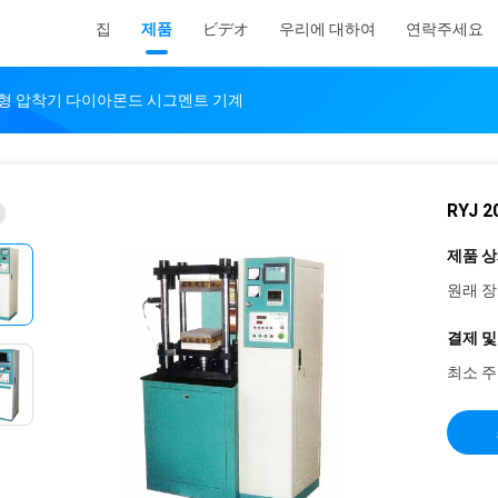
집
제품
ビデオ
우리에 대하여
연락주세요
 소결형 압착기 다이아몬드 시그멘트 기계
RYJ
제품 상
원래 장
결제 및
최소 주