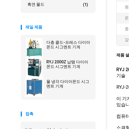
흑연 몰드
(1)
원
온
제일 제품
중
강
다층 콜드-프레스 다이아
몬드 시그멘트 기계
제품 
RYJ 2000Z 납땜 다이아
몬드 시그멘트 기계
RYJ 
기술
물 냉각 다이아몬드 시그
멘트 기계
RYJ-
이 기
있습니
접촉
컴퓨터
소결형 